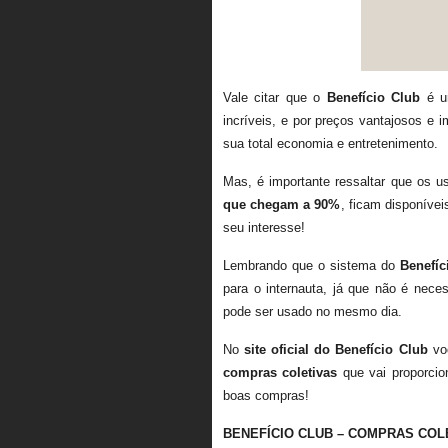
Vale citar que o
Benefício Club
é um
incríveis, e por preços vantajosos e 
sua total economia e entretenimento.
Mas, é importante ressaltar que os u
que chegam a 90%
, ficam disponívei
seu interesse!
Lembrando que o sistema do
Benefíc
para o internauta, já que não é nece
pode ser usado no mesmo dia.
No
site oficial do Benefício Club
voc
compras coletivas
que vai proporcion
boas compras!
BENEFÍCIO CLUB – COMPRAS COL