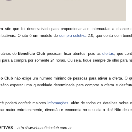
 site que foi desenvolvido para proporcionar aos internautas a chance 
imbatíveis. O site é um modelo de
compra coletiva
2.0, que conta com benefí
suários do
Benefício Club
precisam ficar atentos, pois as
ofertas
, que co
s para a compra por somente 24 horas. Ou seja, fique sempre de olho para nã
io Club
não exige um número mínimo de pessoas para ativar a oferta. O q
ssário esperar uma quantidade determinada para comprar a oferta e desfrut
ê poderá conferir maiores
informações
, além de todos os detalhes sobre 
ar maior entretenimento, diversão e economia no seu dia a dia! Não deixe
ETIVAS
–
http://www.beneficioclub.com.br