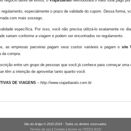
 negócio deixe de existir, o
ViajarBarato
reembolsará o valor total pago por
 o regulamento, especialmente o prazo de validade do cupom. Dessa forma, vo
ramada com mais sossego.
lidade específica. Por isso, você não precisa utilizá-lo exatamente no d
ade variam conforme a viagem e podem ser encontrados no regulamento.
site, as empresas parceiras pagam seus custos variáreis e pagam o
site 
a da compra.
nscrição entre um grupo de pessoas que você já conhece para começar uma o
e têm a intenção de aproveitar tanto quanto você.
TIVAS DE VIAGENS
–
http://www.viajarbarato.com.br
Site do Artigo © 2010-2018 - Todos os direitos reservados.
Termos de uso
|
Contato
|
Assine os FEEDS RSS!