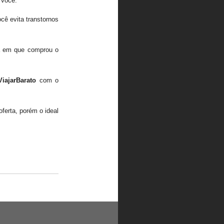
 você.
cê evita transtornos
ia em que comprou o
ViajarBarato
com o
ferta, porém o ideal