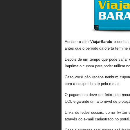
Acesse o site
ViajarBarato
e confira
antes que o período da oferta termin
Depois de um tempo que pode variar e
Imprima o cupom para poder utilizar n
Caso você não receba nenhum cupom, 
com a equipe do site pelo e-mail.
O pagamento deve ser feito pelo recu
UOL e garante um alto nível de proteç
Links de redes sociais, como Twitter
através do e-mail cadastrado no portal