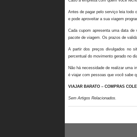
Caso a empresa com quem você fechou
Antes de pagar pelo serviço leia todo
e pode aproveitar a sua viagem prog
Cada cupom apresenta uma data de va
pacote de viagem. Os prazos de valid
A partir dos preços divulgados no 
percentual do movimento gerado no di
Não há necessidade de realizar uma i
é viajar com pessoas que você sabe qu
VIAJAR BARATO – COMPRAS COLE
Sem Artigos Relacionados.