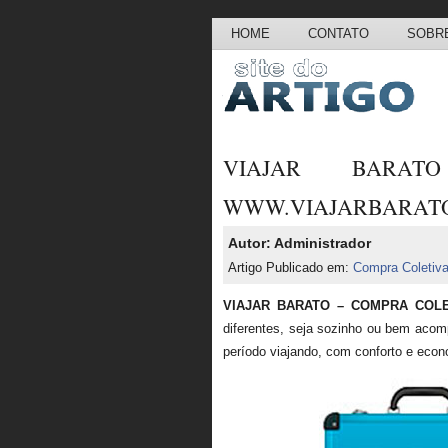
HOME
CONTATO
SOBRE
VIAJAR BARA
WWW.VIAJARBARAT
Autor: Administrador
Artigo Publicado em:
Compra Coletiv
VIAJAR BARATO – COMPRA COL
diferentes, seja sozinho ou bem aco
período viajando, com conforto e econ