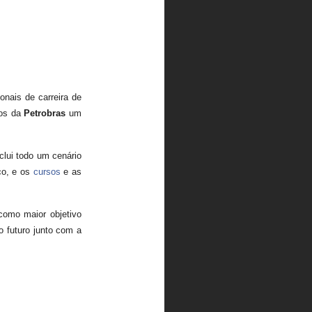
onais de carreira de
tos da
Petrobras
um
clui todo um cenário
co, e os
cursos
e as
como maior objetivo
o futuro junto com a