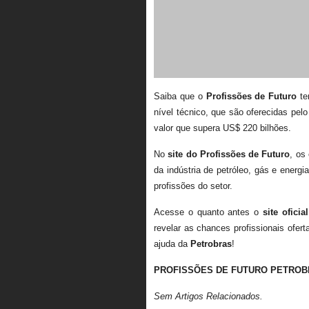
Saiba que o
Profissões de Futuro
te
nível técnico, que são oferecidas pe
valor que supera US$ 220 bilhões.
No
site do Profissões de Futuro
, os
da indústria de petróleo, gás e energ
profissões do setor.
Acesse o quanto antes o
site ofici
revelar as chances profissionais ofer
ajuda da
Petrobras
!
PROFISSÕES DE FUTURO PETROB
Sem Artigos Relacionados.