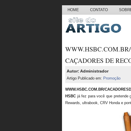
HOME
CONTATO
SOBRE
WWW.HSBC.COM.
CAÇADORES DE REC
Autor: Administrador
Artigo Publicado em:
Promoção
WWW.HSBC.COM.BR/CACADORES
HSBC
já fez para você que pretende 
Rewards, ultrabook, CRV Honda e pon