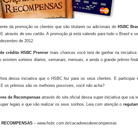
ente da promoção os clientes que são titulares ou adicionais do
HSBC Bras
, através de seu cartão. A promoção já está valendo para todo o Brasil e 
e dezembro de 2012.
 de crédito HSBC Premier
mais chances você terá de ganhar na iniciativa
e existem sorteios diários, semanais, mensais, e ainda o grande prêmio fin
ora dessa iniciativa que o HSBC fez para os seus clientes. E participar é
 E os prêmios são os melhores possíveis,
você não acha
?
res de Recompensas
através do site oficial dessa super iniciativa que vai 
super legais e que vão realizar os seus sonhos. Leia com atenção o
regula
E RECOMPENSAS
–
www.hsbc.com.br/cacadoresderecompensas