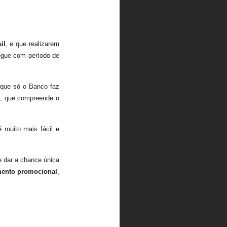
il
, e que realizarem
segue com período de
 que só o Banco faz
al, que compreende o
 muito mais fácil e
te dar a chance única
mento promocional
,