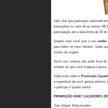
Vale citar que participam automaticam
transações no valor de ao menos R$ 10
participação até a data limite de 30 d
Quanto mais você usar o seu
cartão
para todos os seus clientes. Saiba qu
sorteio da viagem.
Você com certeza não pode ficar de f
simples do que você imagina e pensa.
Saiba tudo sobre a
Promoção Caçado
e imperdível de você ganhar prêmios 
e participe o quanto antes!
PROMOÇÃO HSBC CAÇADORES D
Sem Artigos Relacionados.