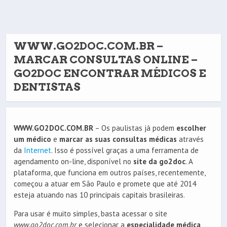
WWW.GO2DOC.COM.BR –
MARCAR CONSULTAS ONLINE –
GO2DOC ENCONTRAR MÉDICOS E
DENTISTAS
WWW.GO2DOC.COM.BR
– Os paulistas já podem
escolher
um médico
e
marcar as suas consultas médicas
através
da
Internet
. Isso é possível graças a uma ferramenta de
agendamento on-line, disponível no
site da go2doc
. A
plataforma, que funciona em outros países, recentemente,
começou a atuar em São Paulo e promete que até 2014
esteja atuando nas 10 principais capitais brasileiras.
Para usar é muito simples, basta acessar o site
www.go2doc.com.br
e selecionar a
especialidade médica