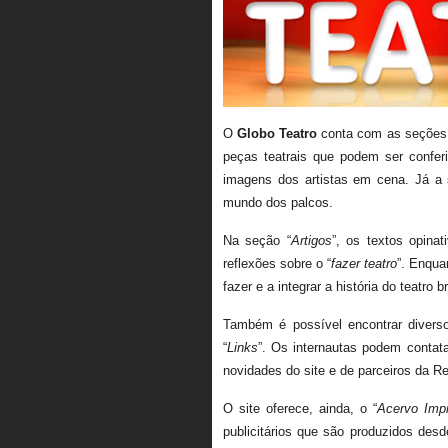
O
Globo Teatro
conta com as seções
peças teatrais que podem ser confer
imagens dos artistas em cena. Já a 
mundo dos palcos.
Na seção “
Artigos
”, os textos opina
reflexões sobre o “
fazer teatro
”. Enqua
fazer e a integrar a história do teatro br
Também é possível encontrar divers
“
Links
”. Os internautas podem contata
novidades do site e de parceiros da R
O site oferece, ainda, o “
Acervo Imp
publicitários que são produzidos de