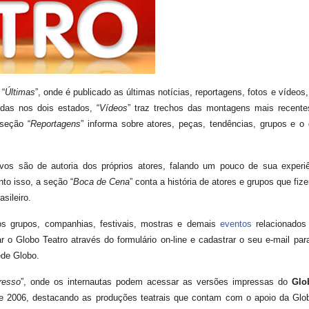
 “
Últimas
”, onde é publicado as últimas notícias, reportagens, fotos e vídeos,
idas nos dois estados, “
Vídeos
” traz trechos das montagens mais recente
seção “
Reportagens
” informa sobre atores, peças, tendências, grupos e o
tivos são de autoria dos próprios atores, falando um pouco de sua exper
nto isso, a seção “
Boca de Cena
” conta a história de atores e grupos que fi
asileiro.
os grupos, companhias, festivais, mostras e demais
eventos
relacionados
r o Globo Teatro através do formulário on-line e cadastrar o seu e-mail par
ede Globo.
resso
”, onde os internautas podem acessar as versões impressas do
Glo
sde 2006, destacando as produções teatrais que contam com o apoio da Glo