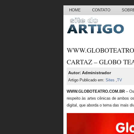
HOME
CONTATO
SOBRE
WWW.GLOBOTEATRO
CARTAZ – GLOBO TE
Autor: Administrador
Artigo Publicado em:
Sites
,
TV
WWW.GLOBOTEATRO.COM.BR
– Os
respeito às artes cênicas de ambos o
digital, que aborda o tema das mais d