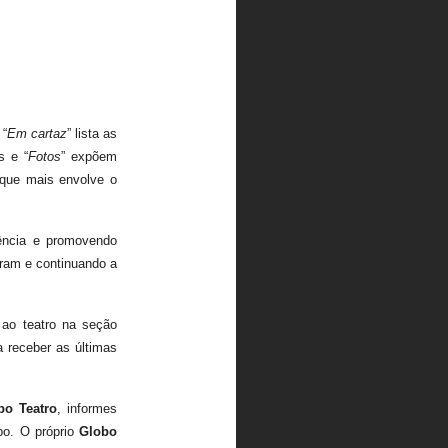
 “
Em cartaz
” lista as
s e “
Fotos
” expõem
 que mais envolve o
iência e promovendo
zeram e continuando a
 ao teatro na seção
a receber as últimas
bo Teatro
, informes
bo. O próprio
Globo