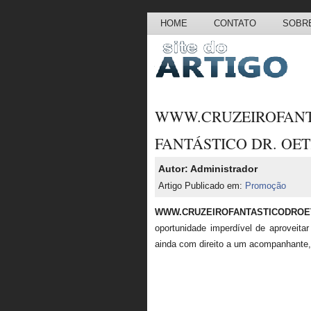
HOME
CONTATO
SOBRE
WWW.CRUZEIROFANT
FANTÁSTICO DR. OE
Autor: Administrador
Artigo Publicado em:
Promoção
WWW.CRUZEIROFANTASTICODROE
oportunidade imperdível de aproveit
ainda com direito a um acompanhante, 