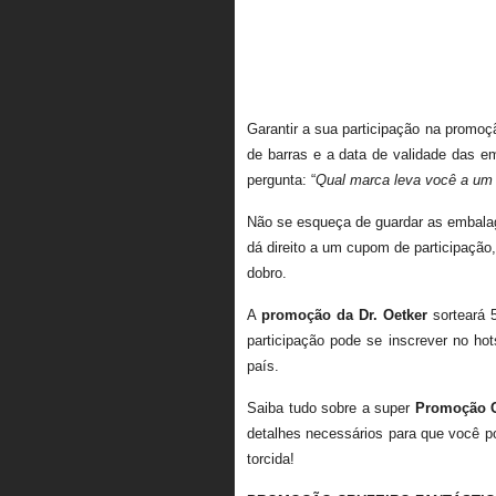
Garantir a sua participação na promoç
de barras e a data de validade das
pergunta: “
Qual marca leva você a um 
Não se esqueça de guardar as embalag
dá direito a um cupom de participação
dobro.
A
promoção da Dr. Oetker
sorteará 
participação pode se inscrever no ho
país.
Saiba tudo sobre a super
Promoção C
detalhes necessários para que você p
torcida!