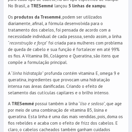
No Brasil, a
TRESemmé
lançou
5 linhas de xampu
.
Os
produtos da Tresemmé
, podem ser utilizados
diariamente, afinal, a fórmula desenvolvida para o
tratamento dos cabelos, foi pensada de acordo com a
necessidade individual de cada pessoa, sendo assim, a linha
“
reconstrução e força
” foi criada para mulheres com problema
de queda de cabelo e sua função é fortalecer em até 99%
os fios. A Vitamina B6, Colágeno e Queratina, são itens que
compõe a formulação principal.
A “
linha hidratação
” profunda contém vitamina E, omega 9 e
queratina, ingredientes que provocam uma hidratação
intensa nas áreas danificadas. Criando o efeito de
selamento das cutículas capilares e o brilho intenso.
A
TRESemmé
possui também a linha “
liso e sedoso
”, que age
por meio de uma combinação de vitamina B5, lisina e
queratina. Esta linha é uma das mais vendidas, pois, doma os
fios rebeldes e acaba com o efeito de frizz dos cabelos. E
claro, o cabelos cacheados também ganham cuidados