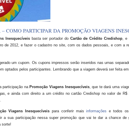
– COMO PARTICIPAR DA PROMOÇÃO VIAGENS INES
ns Inesquecíveis
basta ser portador do
Cartão de Crédito Credishop
, e
iro de 2012, e fazer o cadastro no site, com os dados pessoais, e com a r
 gerado um cupom. Os cupons impressos serão inseridos nas urnas separad
em optados pelos participantes. Lembrando que a viagem deverá ser feita e
a participação na
Promoção Viagens Inesquecíveis
, que te dará uma viag
, e ainda com direito a um crédito no cartão Credishop no valor de R$ 
.
oção Viagens Inesquecíveis
para conferir mais
informações
e todos os 
tir a sua participação nessa super promoção que vai te dar a chance d
 sorte!