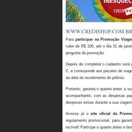
WWW.CREDISHOP.COM.BR 
Para
participar na Promoção Viage
valor de R$ 100, até o dia 31 de jane
pergunta da promoção.
Depois de completar o cadastro será
C, e corresponde aos pacotes de viag
da data do recebimento do prêmio.
Portanto, garanta o quanto antes a su
acompanhante, com as despesas pagas
despesas extras durante a sua viagem
Acesse já o
site oficial da Prom
regulamento promocional, para garan
incrível! Participe o quanto antes e boa