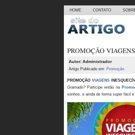
HOME
CONTATO
SOBRE
PROMOÇÃO VIAGENS 
Autor: Administrador
Artigo Publicado em:
Promoção
PROMOÇÃO
VIAGENS
INESQUECÍV
Gramado?
Participe então na
Promo
sonhos, e ainda de forma super fácil e