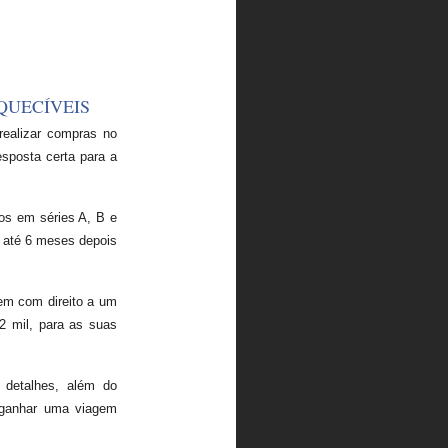
QUECÍVEIS
 realizar compras no
esposta certa para a
os em séries A, B e
m até 6 meses depois
em com direito a um
2 mil, para as suas
detalhes, além do
e ganhar uma viagem