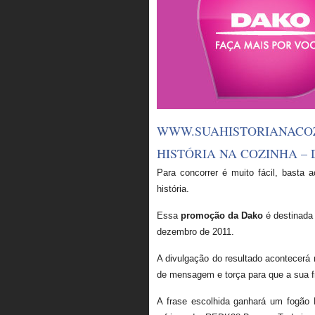
WWW.SUAHISTORIANAC
HISTÓRIA NA COZINHA –
Para concorrer é muito fácil, basta 
história.
Essa
promoção da Dako
é destinada
dezembro de 2011.
A divulgação do resultado acontecerá 
de mensagem e torça para que a sua fr
A frase escolhida ganhará um fogão 