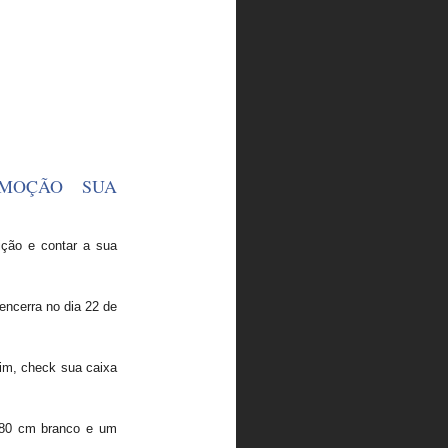
OMOÇÃO SUA
rição e contar a sua
ncerra no dia 22 de
sim, check sua caixa
r 80 cm branco e um