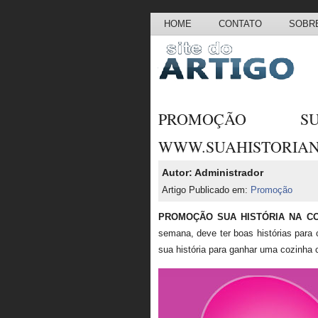
HOME
CONTATO
SOBRE
PROMOÇÃO 
WWW.SUAHISTORIAN
Autor: Administrador
Artigo Publicado em:
Promoção
PROMOÇÃO SUA HISTÓRIA NA CO
semana, deve ter boas histórias par
sua história para ganhar uma cozinha