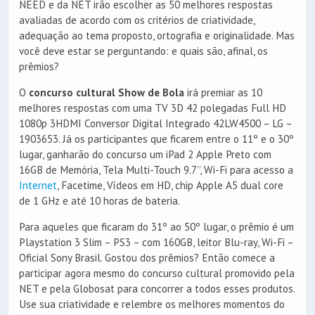
NEED e da NET irão escolher as 50 melhores respostas
avaliadas de acordo com os critérios de criatividade,
adequação ao tema proposto, ortografia e originalidade. Mas
você deve estar se perguntando: e quais são, afinal, os
prêmios?
O
concurso cultural Show de Bola
irá premiar as 10
melhores respostas com uma TV 3D 42 polegadas Full HD
1080p 3HDMI Conversor Digital Integrado 42LW4500 – LG –
1903653. Já os participantes que ficarem entre o 11º e o 30º
lugar, ganharão do concurso um iPad 2 Apple Preto com
16GB de Memória, Tela Multi-Touch 9.7’’, Wi-Fi para acesso a
Internet
, Facetime, Vídeos em HD, chip Apple A5 dual core
de 1 GHz e até 10 horas de bateria.
Para aqueles que ficaram do 31º ao 50º lugar, o prêmio é um
Playstation 3 Slim – PS3 – com 160GB, leitor Blu-ray, Wi-Fi –
Oficial Sony Brasil. Gostou dos prêmios? Então comece a
participar agora mesmo do concurso cultural promovido pela
NET e pela Globosat para concorrer a todos esses produtos.
Use sua criatividade e relembre os melhores momentos do