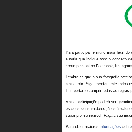
Para participar é muito mais fácil do
autoria que indique todo o conceito 
conta pessoal no Facebook, Instagram 
Lembre-se que a sua fotografia precis
a sua foto. Siga corretamente todos 
É importante cumprir todas as regras p
A sua participação poderá ser garantid
os seus consumidores já está valend
super prêmio incrível! Faça a sua insc
Para obter maiores
informações
sobr