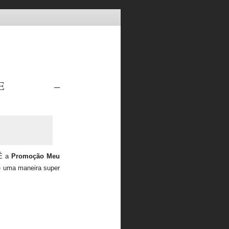
TTE –
 É a
Promoção Meu
e uma maneira super