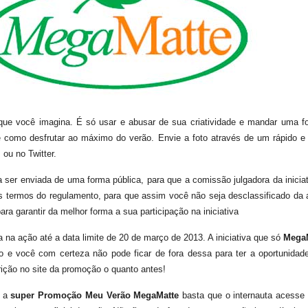
 que você imagina. É só usar e abusar de sua criatividade e mandar uma fo
de como desfrutar ao máximo do verão. Envie a foto através de um rápido e
ou no Twitter.
a ser enviada de uma forma pública, para que a comissão julgadora da iniciat
os termos do regulamento, para que assim você não seja desclassificado da
ara garantir da melhor forma a sua participação na iniciativa
a na ação até a data limite de 20 de março de 2013. A iniciativa que só
Mega
o e você com certeza não pode ficar de fora dessa para ter a oportunidad
rição no site da promoção o quanto antes!
e a
super Promoção Meu Verão MegaMatte
basta que o internauta acesse 