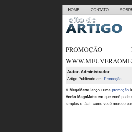
HOME
CONTATO
SOBRE
PROMOÇÃO
WWW.MEUVERAOME
Autor: Administrador
Artigo Publicado em:
Promoção
A
MegaMatte
lançou uma
promoção
i
Verão MegaMatte
em que você pode co
simples e fácil, como você merece par