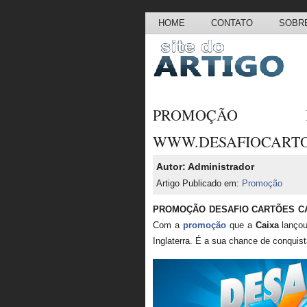
HOME
CONTATO
SOBRE
PROMOÇÃO 
WWW.DESAFIOCARTO
Autor: Administrador
Artigo Publicado em:
Promoção
PROMOÇÃO DESAFIO CARTÕES C
Com a
promoção
que a
Caixa
lançou
Inglaterra. É a sua chance de conquist