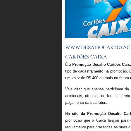
WWW.DESAFIOCARTOESC
CARTÕES CAIXA
É a
Promoção Desafio Cartões Caix
tipo de cadastramento na promoção. Ba
um valor de R$ 400 ou mais na fatura
Vale citar que apenas participam da
adicionais, atendido de forma corret
pagamento da sua fatura.
No
site da Promoção Desafio Car
promoção que a Caixa lançou para o
regulamento para tirar todas as suas d