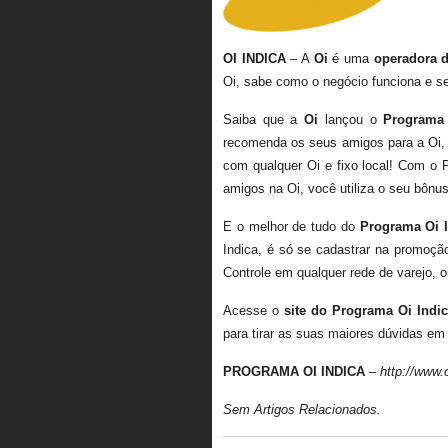
OI INDICA
– A
Oi
é uma
operadora d
Oi, sabe como o negócio funciona e s
Saiba que a
Oi
lançou o
Programa 
recomenda os seus amigos para a Oi, 
com qualquer Oi e fixo local! Com o 
amigos na Oi, você utiliza o seu bônus
E o melhor de tudo do
Programa Oi 
Indica, é só se cadastrar na promoç
Controle em qualquer rede de varejo,
Acesse o
site do Programa Oi Indi
para tirar as suas maiores dúvidas em
PROGRAMA OI INDICA
–
http://www.
Sem Artigos Relacionados.