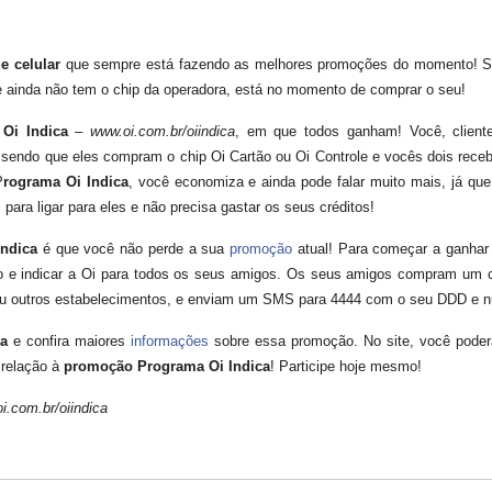
e celular
que sempre está fazendo as melhores promoções do momento! Se
e ainda não tem o chip da operadora, está no momento de comprar o seu!
Oi Indica
–
www.oi.com.br/oiindica
, em que todos ganham! Você, client
sendo que eles compram o chip Oi Cartão ou Oi Controle e vocês dois receb
P
rograma Oi Indica
, você economiza e ainda pode falar muito mais, já qu
 para ligar para eles e não precisa gastar os seus créditos!
Indica
é que você não perde a sua
promoção
atual! Para começar a ganha
ão e indicar a Oi para todos os seus amigos. Os seus amigos compram um c
 ou outros estabelecimentos, e enviam um SMS para 4444 com o seu DDD e n
ca
e confira maiores
informações
sobre essa promoção. No site, você poder
 relação à
promoção Programa Oi Indica
! Participe hoje mesmo!
oi.com.br/oiindica