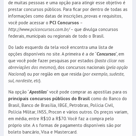
de muitas pessoas e uma opção para atingir esse objetivo é
prestar concursos públicos. Para ficar por dentro de todas as
informações como datas de inscrições, provas e requisitos,
você pode acessar o
PCI Concursos
–
http://www.pciconcursos.com.br/
– que divulga concursos
federais, municipais ou regionais de todo o Brasil.
Do lado esquerdo da tela você encontra uma lista de
opções disponíveis no site. A primeira é a de “
Concursos
”, em
que você pode fazer pesquisas por estados (
basta clicar nas
abreviações dos mesmos
), dos concursos nacionais (
pela opção
Nacional
) ou por região em que resida (
por exemplo, sudeste,
sul, nordeste, etc
).
Na opção “
Apostilas
” você pode comprar as apostilas para os
principais concursos públicos do Brasil
como do Banco do
Brasil, Banco de Brasília, IBGE, Petrobras, Polícia Civil,
Polícia Militar, INSS, Procon e vários outros. Os preços variam,
em média, entre R$10 a R$70. Você faz a compra pelo
próprio site. A s formas de pagamento disponíveis são por
boleto bancário, Visa e Mastercard.