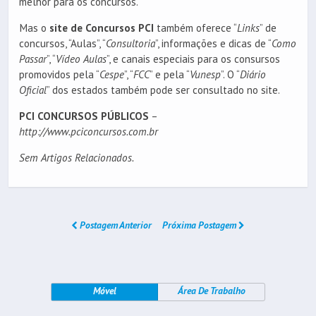
melhor para os concursos.
Mas o
site de Concursos PCI
também oferece “
Links
” de
concursos, “Aulas”, “
Consultoria
”, informações e dicas de “
Como
Passar
”, “
Vídeo Aulas
”, e canais especiais para os consursos
promovidos pela “
Cespe
”, “
FCC
” e pela “
Vunesp
”. O “
Diário
Oficial
” dos estados também pode ser consultado no site.
PCI CONCURSOS PÚBLICOS
–
http://www.pciconcursos.com.br
Sem Artigos Relacionados.
Postagem Anterior
Próxima Postagem
Móvel
Área De Trabalho