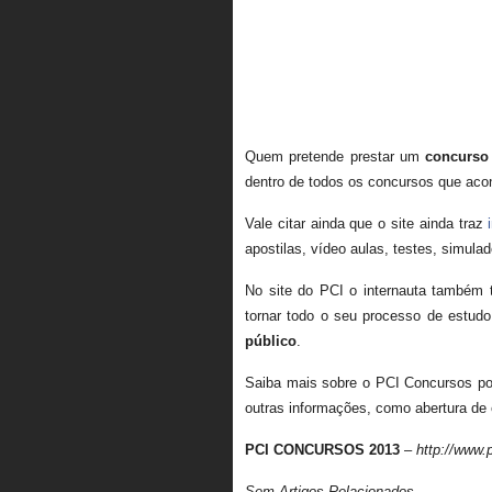
Quem pretende prestar um
concurso
dentro de todos os concursos que acon
Vale citar ainda que o site ainda traz
apostilas, vídeo aulas, testes, simulad
No site do PCI o internauta também te
tornar todo o seu processo de estud
público
.
Saiba mais sobre o PCI Concursos por 
outras informações, como abertura de 
PCI CONCURSOS 2013
–
http://www.
Sem Artigos Relacionados.