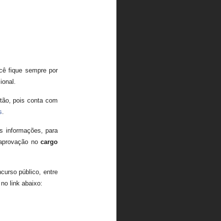
cê fique sempre por
ional.
ntão, pois conta com
s
.
as informações, para
e aprovação no
cargo
curso público, entre
no link abaixo: