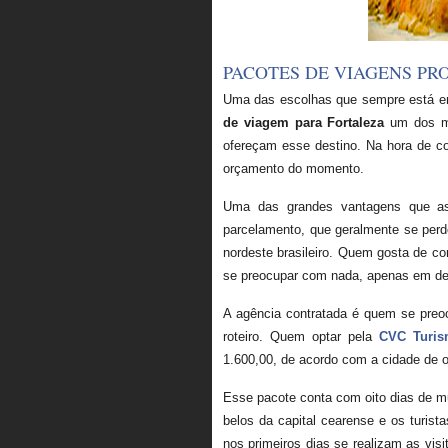
PACOTES DE VIAGENS PR
Uma das escolhas que sempre está em 
de viagem para Fortaleza
um dos ma
ofereçam esse destino. Na hora de co
orçamento do momento.
Uma das grandes vantagens que as 
parcelamento, que geralmente se perde
nordeste brasileiro. Quem gosta de co
se preocupar com nada, apenas em de
A agência contratada é quem se preo
roteiro. Quem optar pela
CVC Turi
1.600,00, de acordo com a cidade de 
Esse pacote conta com oito dias de mu
belos da capital cearense e os turis
nos primeiros dias se realizam as vis