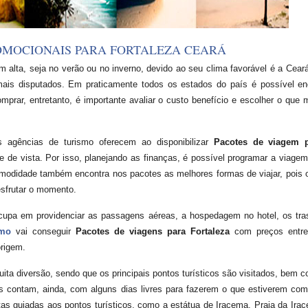
OMOCIONAIS PARA FORTALEZA CEARÁ
alta, seja no verão ou no inverno, devido ao seu clima favorável é a Cea
is disputados. Em praticamente todos os estados do país é possível en
mprar, entretanto, é importante avaliar o custo benefício e escolher o qu
agências de turismo oferecem ao disponibilizar
Pacotes de viagem p
 de vista. Por isso, planejando as finanças, é possível programar a viage
modidade também encontra nos pacotes as melhores formas de viajar, pois o
sfrutar o momento.
cupa em providenciar as passagens aéreas, a hospedagem no hotel, os tras
smo
vai conseguir
Pacotes de viagens para Fortaleza
com preços entre
origem.
ita diversão, sendo que os principais pontos turísticos são visitados, bem 
tas contam, ainda, com alguns dias livres para fazerem o que estiverem co
itas guiadas aos pontos turísticos, como a estátua de Iracema, Praia da Irac