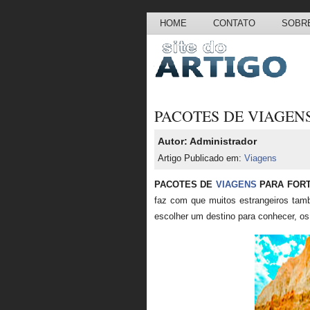
HOME
CONTATO
SOBRE
PACOTES DE VIAGEN
Autor: Administrador
Artigo Publicado em:
Viagens
PACOTES DE
VIAGENS
PARA FOR
faz com que muitos estrangeiros també
escolher um destino para conhecer, os 