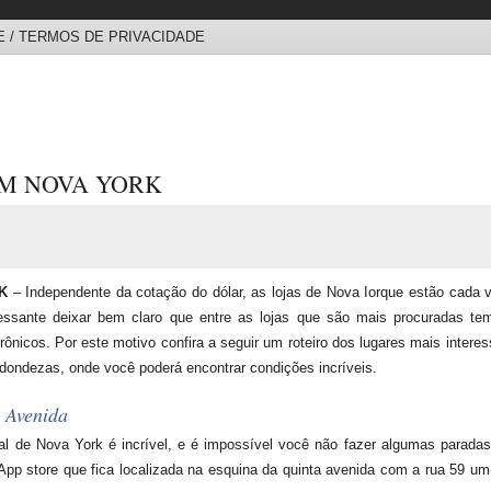
 / TERMOS DE PRIVACIDADE
EM NOVA YORK
K
– Independente da cotação do dólar, as lojas de Nova Iorque estão cada 
eressante deixar bem claro que entre as lojas que são mais procuradas 
rônicos. Por este motivo confira a seguir um roteiro dos lugares mais intere
ondezas, onde você poderá encontrar condições incríveis.
 Avenida
al de Nova York é incrível, e é impossível você não fazer algumas parada
App store que fica localizada na esquina da quinta avenida com a rua 59 um 