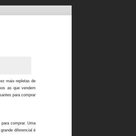
vez mais repletas de
temos as que vendem
ssantes para comprar
s para comprar. Uma
grande diferencial é