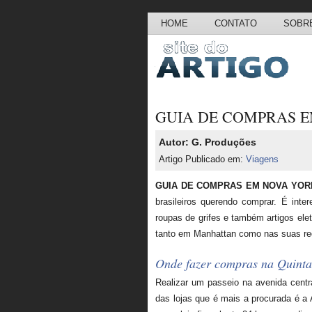
HOME
CONTATO
SOBRE
GUIA DE COMPRAS 
Autor: G. Produções
Artigo Publicado em:
Viagens
GUIA DE COMPRAS EM NOVA YOR
brasileiros querendo comprar. É int
roupas de grifes e também artigos elet
tanto em Manhattan como nas suas red
Onde fazer compras na Quinta
Realizar um passeio na avenida centr
das lojas que é mais a procurada é a 