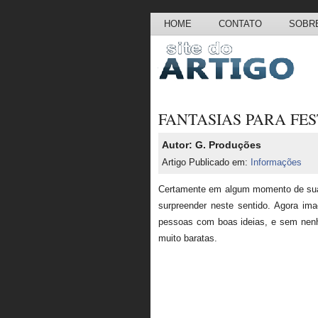
HOME
CONTATO
SOBRE
FANTASIAS PARA FE
Autor: G. Produções
Artigo Publicado em:
Informações
Certamente em algum momento de sua 
surpreender neste sentido. Agora im
pessoas com boas ideias, e sem nenhu
muito baratas.