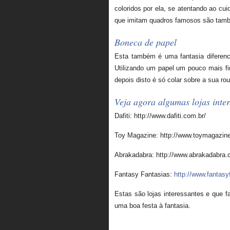
coloridos por ela, se atentando ao cu
que imitam quadros famosos são tamb
Boneca de papel
Esta também é uma fantasia diferenci
Utilizando um papel um pouco mais f
depois disto é só colar sobre a sua ro
Veja agora algumas lojas inter
Dafiti: http://www.dafiti.com.br/
Toy Magazine: http://www.toymagazine
Abrakadabra: http://www.abrakadabra.
Fantasy Fantasias:
http://www.fantasy
Estas são lojas interessantes e que f
uma boa festa à fantasia.