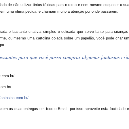
idado de não utilizar tintas tóxicas para o rosto e nem mesmo esquecer a su
ém uma ótima pedida, e chamam muito a atenção por onde passarem.
ada e bastante criativa, simples e delicada que serve tanto para crianças
irme, ou mesmo uma cartolina colada sobre um papelão, você pode criar u
upa.
essantes para que você possa comprar algumas fantasias criat
.com.br/
com.br/
fantasias.com.br/
.
azem as suas entregas em todo o Brasil, por isso aproveite esta facilidade e