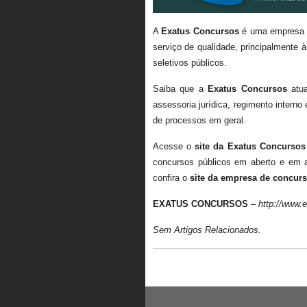
A
Exatus Concursos
é uma empresa r
serviço de qualidade, principalmente 
seletivos públicos.
Saiba que a
Exatus Concursos
atua
assessoria jurídica, regimento interno 
de processos em geral.
Acesse o
site da Exatus Concursos
concursos públicos em aberto e em 
confira o
site da empresa de concur
EXATUS CONCURSOS
–
http://www.
Sem Artigos Relacionados.