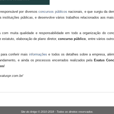
esponsável por diversos
concursos públicos
nacionais, e que surgiu da de
às instituições públicas, e desenvolve vários trabalhos relacionados aos mai
 com muita qualidade e responsabilidade em todo a organização do conc
e estatuto, elaboração de plano diretor,
concurso público
, entre vários outr
para conferir mais
informações
e todos os detalhes sobre a empresa, alé
andamento, e ainda os processos encerrados realizados pela
Exatus Con
sos
!
exatuspr.com.br/
Site do Artigo © 2010-2018 - Todos os direitos reservados.