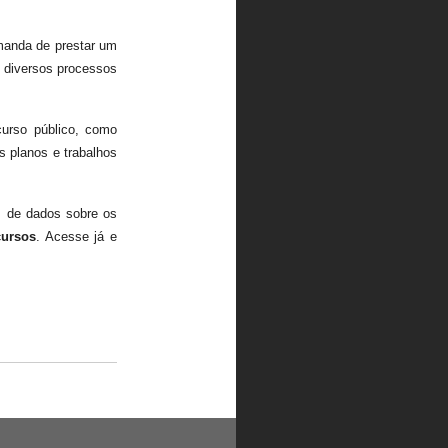
manda de prestar um
s diversos processos
urso público, como
os planos e trabalhos
m de dados sobre os
cursos
. Acesse já e