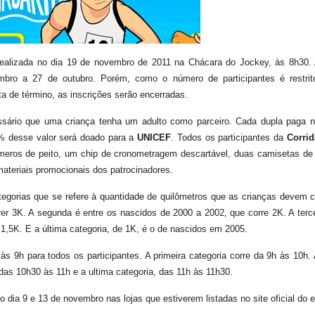
ealizada no dia 19 de novembro de 2011 na Chácara do Jockey, às 8h30. 
mbro a 27 de outubro. Porém, como o número de participantes é restrit
ata de término, as inscrições serão encerradas.
ssário que uma criança tenha um adulto como parceiro. Cada dupla paga no
% desse valor será doado para a
UNICEF
. Todos os participantes da
Corrid
eros de peito, um chip de cronometragem descartável, duas camisetas de p
materiais promocionais dos patrocinadores.
tegorias que se refere à quantidade de quilômetros que as crianças devem co
er 3K. A segunda é entre os nascidos de 2000 a 2002, que corre 2K. A terce
1,5K. E a última categoria, de 1K, é o de nascidos em 2005.
s 9h para todos os participantes. A primeira categoria corre da 9h às 10h.
 das 10h30 às 11h e a ultima categoria, das 11h às 11h30.
o dia 9 e 13 de novembro nas lojas que estiverem listadas no site oficial do 