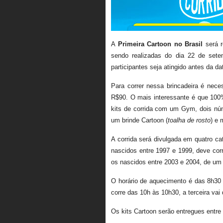
A
Primeira Cartoon no Brasil
será r
sendo realizadas do dia 22 de sete
participantes seja atingido antes da d
Para correr nessa brincadeira é nece
R$90. O mais interessante é que 100
kits de corrida com um Gym, dois núm
um brinde Cartoon (
toalha de rosto
) e 
A corrida será divulgada em quatro ca
nascidos entre 1997 e 1999, deve corr
os nascidos entre 2003 e 2004, de um 
O horário de aquecimento é das 8h30 à
corre das 10h às 10h30, a terceira vai
Os kits Cartoon serão entregues entre 