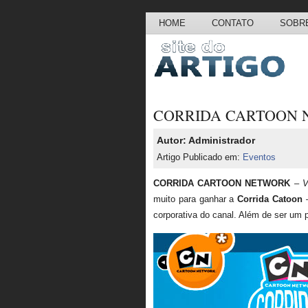
HOME
CONTATO
SOBRE
CORRIDA CARTOON 
Autor: Administrador
Artigo Publicado em:
Eventos
CORRIDA CARTOON NETWORK
–
V
muito para ganhar a
Corrida Catoon
corporativa do canal. Além de ser um p