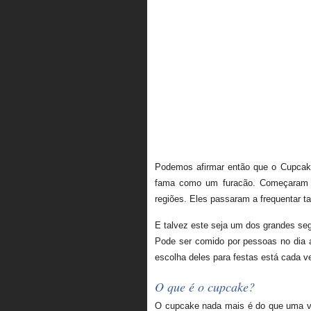
Podemos afirmar então que o Cupcake
fama como um furacão. Começaram a
regiões. Eles passaram a frequentar t
E talvez este seja um dos grandes seg
Pode ser comido por pessoas no dia
escolha deles para festas está cada v
O que é o cupcake?
O cupcake nada mais é do que uma ve