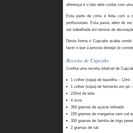
diferença é o fato dele contar com uma
Esta parte de cima é feita com a 
profissionais. Esta pasta, além de se
ser trabalhada em termos de decoração
Desta forma o Cupcake acaba sendo t
fazer o que a pessoa desejar (e conseg
Receita de Cupcake
Confira uma receita infalível de Cupc
1 colher (sopa) de baunilha – 12ml
1 colher (sopa) de fermento em pó 
220ml de leite
4 ovos
350 gramas de açúcar refinado
220 gramas de margarina sem sal e
350 gramas de farinha de trigo pene
2 gramas de sal