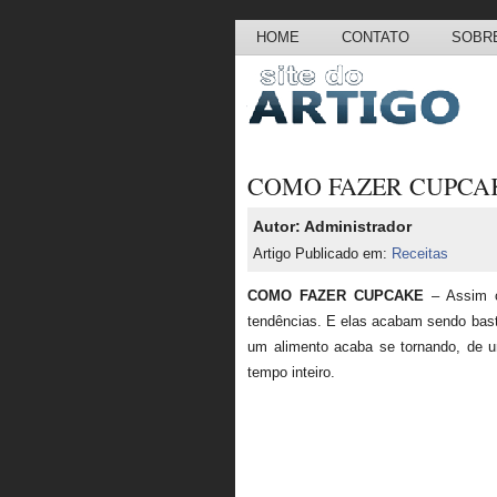
HOME
CONTATO
SOBRE
COMO FAZER CUPCAKE
Autor: Administrador
Artigo Publicado em:
Receitas
COMO FAZER CUPCAKE
– Assim c
tendências. E elas acabam sendo bas
um alimento acaba se tornando, de u
tempo inteiro.