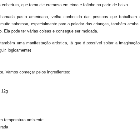
 cobertura, que torna ele cremoso em cima e fofinho na parte de baixo.
chamada pasta americana, velha conhecida das pessoas que trabalham
r muito saborosa, especialmente para o paladar das crianças, também acaba 
. Ela pode ter várias coisas e consegue ser moldada.
ambém uma manifestação artística, já que é possível soltar a imaginação
uir, logicamente)
ake. Vamos começar pelos ingredientes:
– 12g
m temperatura ambiente
irada