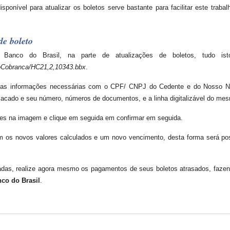
ponível para atualizar os boletos serve bastante para facilitar este trabalho
de boleto
anco do Brasil, na parte de atualizações de boletos, tudo isto
toCobranca/HC21,2,10343.bbx
.
s as informações necessárias com o CPF/ CNPJ do Cedente e do Nosso N
Sacado e seu número, números de documentos, e a linha digitalizável do me
ntes na imagem e clique em seguida em confirmar em seguida.
 os novos valores calculados e um novo vencimento, desta forma será poss
sadas, realize agora mesmo os pagamentos de seus boletos atrasados, faze
co do Brasil
.