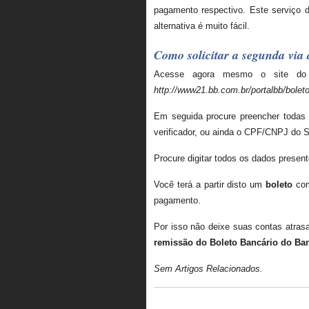
pagamento respectivo. Este serviço dis
alternativa é muito fácil.
Como solicitar a segunda via 
Acesse agora mesmo o site do B
http://www21.bb.com.br/portalbb/bole
Em seguida procure preencher toda
verificador, ou ainda o CPF/CNPJ do 
Procure digitar todos os dados prese
Você terá a partir disto um
boleto
com
pagamento.
Por isso não deixe suas contas atra
remissão do Boleto Bancário do Ban
Sem Artigos Relacionados.